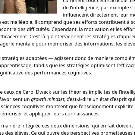
comment tout cela s’articule. L
de l’intelligence, par exemple s
influencent directement leur mo
nce est malléable, il comprend que ses efforts contribuent à
ontre des difficultés. Cependant, la motivation et les effort
icacement. C’est là qu’interviennent les stratégies d’appr
imagerie mentale pour mémoriser des informations, les élèv
t stratégies adaptées
— agissent donc de manière complém
l’apprentissage, tandis que les stratégies optimisent l’effica
ignificative des performances cognitives.
ceux de Carol Dweck sur les théories implicites de l’intel
e favorisent un
growth mindset
, c’est-à-dire un état d’esprit 
 sciences cognitives montrent que l’enseignement explicite
mémoriser et appliquer leurs connaissances.
 manière intégrée ces deux dimensions, qui en fait doiven
s des élèves. Ce qui ouvre des perspectives prometteuses p