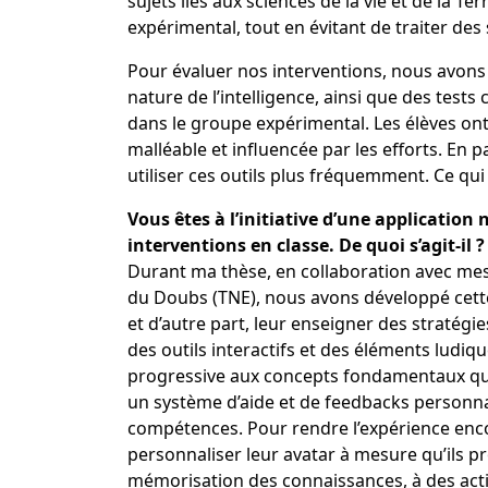
sujets liés aux sciences de la vie et de la
expérimental, tout en évitant de traiter des
Pour évaluer nos interventions, nous avons 
nature de l’intelligence, ainsi que des test
dans le groupe expérimental. Les élèves on
malléable et influencée par les efforts. En 
utiliser ces outils plus fréquemment. Ce q
Vous êtes à l’initiative d’une applicatio
interventions en classe. De quoi s’agit-il ?
Durant ma thèse, en collaboration avec mes 
du Doubs (TNE), nous avons développé cette ap
et d’autre part, leur enseigner des stratég
des outils interactifs et des éléments ludi
progressive aux concepts fondamentaux que
un système d’aide et de feedbacks personnali
compétences. Pour rendre l’expérience enco
personnaliser leur avatar à mesure qu’ils pr
mémorisation des connaissances, à des acti