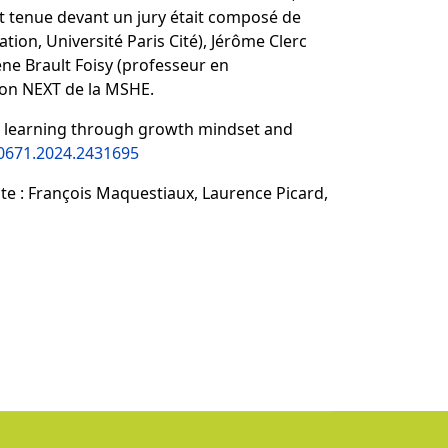
st tenue devant un jury était composé de
ion, Université Paris Cité), Jérôme Clerc
ène Brault Foisy (professeur en
tion NEXT de la MSHE.
l learning through growth mindset and
20671.2024.2431695
ite
: François Maquestiaux, Laurence Picard,