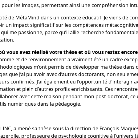
 pour les images, permettant ainsi une compréhension intui
cacité de MétaMind dans un contexte éducatif. Je viens de c
voir un impact significatif sur les compétences métacognitive
ui me passionne, parce qu’il allie recherche fondamentale 
ation.
ù vous avez réalisé votre thèse et où vous restez encor
’homme et de l’environnement a vraiment été un cadre exce
méthodologiques m’ont permis de développer ma thèse dans de
es que j’ai pu avoir avec d’autres doctorants, non seuleme
heurs confirmés. J’ai également eu l’opportunité d’interagir 
ormation et plein d’autres profils enrichissants. Ces rencon
ollaborer avec cette maison pendant mon post-doctorat, ce
tils numériques dans la pédagogie.
 LINC, a mené sa thèse sous la direction de François Maques
zerolle, professeure de psychologie cognitive à l’universi