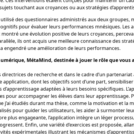
 Terre. Ces interventions étaient conçues pour maintenir un 
 sujets touchant aux croyances ou aux stratégies d’apprentiss
utilisé des questionnaires administrés aux deux groupes, m
s cognitifs pour évaluer leurs performances mnésiques. Les an
t montré une évolution positive de leurs croyances, percev
parallèle, ils ont acquis une meilleure connaissance des st
ui a engendré une amélioration de leurs performances.
n numérique, MétaMind, destinée à jouer le rôle que vous 
directrices de recherche et dans le cadre d’un partenariat 
plication, dont les objectifs sont d’une part, sensibiliser le
ies d’apprentissage adaptées à leurs besoins spécifiques. L’
ques pour accompagner les élèves dans leur apprentissage. 
 j’ai étudiés durant ma thèse, comme la motivation et la
sés pour guider les utilisateurs, les aider à surmonter leurs
re plus engageante, l’application intègre un léger process
ogressent. Enfin, une variété d’exercices est proposée, alla
vités expérimentales illustrant les mécanismes d’apprentiss