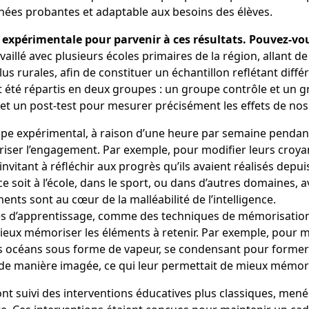
nées probantes et adaptable aux besoins des élèves.
expérimentale pour parvenir à ces résultats. Pouvez-vou
aillé avec plusieurs écoles primaires de la région, allant d
s rurales, afin de constituer un échantillon reflétant diffé
 été répartis en deux groupes
: un groupe contrôle et un g
 et un post-test pour mesurer précisément les effets de nos
upe expérimental, à raison d’une heure par semaine pendant
oriser l’engagement. Par exemple, pour modifier leurs croyance
nvitant à réfléchir aux progrès qu’ils avaient réalisés depuis
 soit à l’école, dans le sport, ou dans d’autres domaines, a
ents sont au cœur de la malléabilité de l’intelligence.
es d’apprentissage, comme des techniques de mémorisation t
eux mémoriser les éléments à retenir. Par exemple, pour mie
des océans sous forme de vapeur, se condensant pour form
le de manière imagée, ce qui leur permettait de mieux mémor
ont suivi des interventions éducatives plus classiques, men