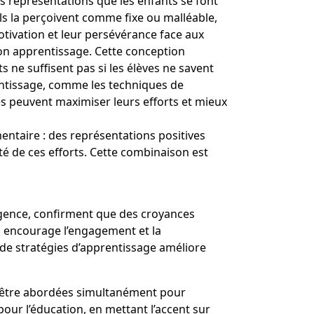
es représentations que les enfants se font
’ils la perçoivent comme fixe ou malléable,
tivation et leur persévérance face aux
 son apprentissage. Cette conception
s ne suffisent pas si les élèves ne savent
entissage, comme les techniques de
es peuvent maximiser leurs efforts et mieux
entaire
: des représentations positives
cité de ces efforts. Cette combinaison est
ligence, confirment que des croyances
qui encourage l’engagement et la
 de stratégies d’apprentissage améliore
t être abordées simultanément pour
our l’éducation, en mettant l’accent sur