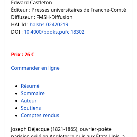
Edward Castleton
Éditeur : Presses universitaires de Franche-Comté
Diffuseur : FMSH-Diffusion
HAL Id :
halshs-02420219
DOI :
10.4000/books.pufc.18302
Prix : 26 €
Commander en ligne
Résumé
Sommaire
Auteur
Soutiens
Comptes rendus
Joseph Déjacque (1821-1865), ouvrier-poète
parisien exilé en Angleterre puis aux États-Unis, a