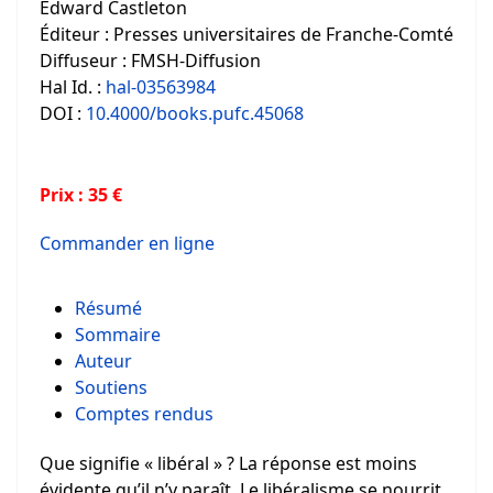
Edward Castleton
Éditeur : Presses universitaires de Franche-Comté
Diffuseur : FMSH-Diffusion
Hal Id. :
hal-03563984
DOI :
10.4000/books.pufc.45068
Prix : 35 €
Commander en ligne
Résumé
Sommaire
Auteur
Soutiens
Comptes rendus
Que signifie « libéral » ? La réponse est moins
évidente qu’il n’y paraît. Le libéralisme se nourrit