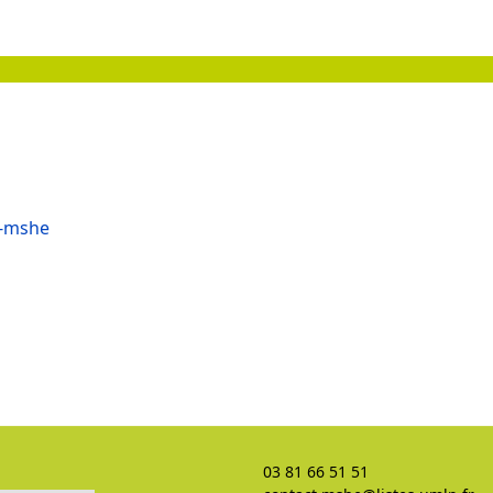
a-mshe
03 81 66 51 51