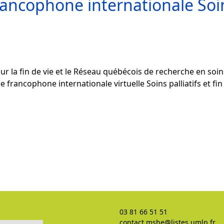
rancophone internationale Soins
r la fin de vie et le Réseau québécois de recherche en soins 
rancophone internationale virtuelle Soins palliatifs et fin 
03 81 66 51 51
contact.mshe@listes.umlp.fr