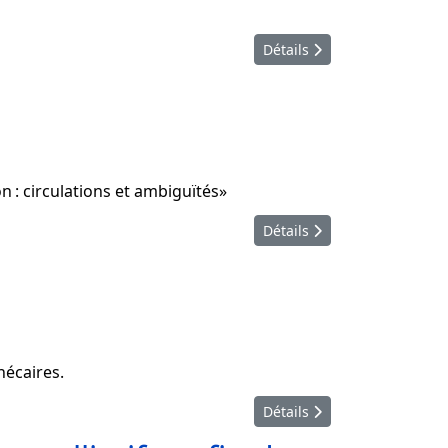
Détails
on : circulations et ambiguïtés»
Détails
hécaires.
Détails