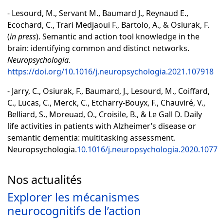
- Lesourd, M., Servant M., Baumard J., Reynaud E.,
Ecochard, C., Trari Medjaoui F., Bartolo, A., & Osiurak, F.
(
in press
). Semantic and action tool knowledge in the
brain: identifying common and distinct networks.
Neuropsychologia
.
https://doi.org/10.1016/j.neuropsychologia.2021.107918
- Jarry, C., Osiurak, F., Baumard, J., Lesourd, M., Coiffard,
C., Lucas, C., Merck, C., Etcharry-Bouyx, F., Chauviré, V.,
Belliard, S., Moreuad, O., Croisile, B., & Le Gall D. Daily
life activities in patients with Alzheimer’s disease or
semantic dementia: multitasking assessment.
Neuropsychologia.
10.1016/j.neuropsychologia.2020.107
Nos actualités
Explorer les mécanismes
neurocognitifs de l’action