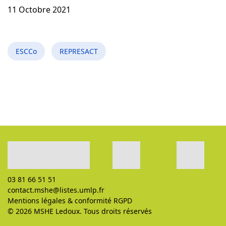
11 Octobre 2021
ESCCo
REPRESACT
03 81 66 51 51
contact.mshe@listes.umlp.fr
Mentions légales
&
conformité RGPD
© 2026 MSHE Ledoux. Tous droits réservés