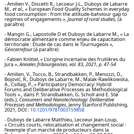
- Amilien V., Discetti R., Lecoeur J-L., Duboys de Labarre
M.,
et al.,
« European Food Quality Schemes in everyday
food consumption : from the attitude-bahviour gap to
regimes of engagements »,
Journal of rural studies,
(à
paraître)
- Mangin G., Lapostolle D et Duboys de Labarre M., « La
démocratie alimentaire comme enjeu de capacitation
territoriale : Étude de cas dans le Tournugeois »,
Géocarrefour
(à paraître)
- Fabien Knittel, « L’origine incertaine des fruitières du
Jura »,
Annales fribourgeoises, vol. 83, 2021, p. 47-54
- Amilien, V., Tocco, B., Strandbakken, P., Menozzi, D.,
Bojović, R., Duboys de Labarre, M., Malak-Rawlikowska,
A., Csillag, P., « Participatory Democracy: Hybrid
Forums and Deliberative Processes as Methodological
Tools »., dans P. Strandbakken, G. Scholl and E. Stø
(eds.),
Consumers and Nanotechnology: Deliberative
Processes and Methodologies
, Jenny Stanford Publishing,
2021, DOI :
10.1201/9781003159858
- Duboys de Labarre Matthieu, Lecoeur Jean-Loup,
« Circuits courts, relocalisation et changement social :
l’exemple d’un marché de producteurs dans la