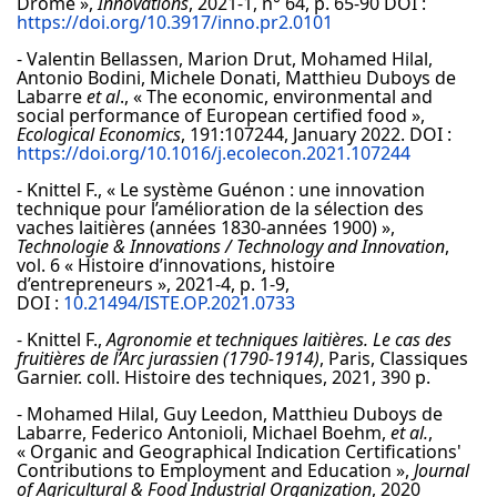
Drôme »,
Innovations
, 2021-1, n° 64, p. 65-90 DOI :
https://doi.org/10.3917/inno.pr2.0101
- Valentin Bellassen, Marion Drut, Mohamed Hilal,
Antonio Bodini, Michele Donati, Matthieu Duboys de
Labarre
et al
., « The economic, environmental and
social performance of European certified food »,
Ecological Economics
, 191:107244, January 2022. DOI :
https://doi.org/10.1016/j.ecolecon.2021.107244
- Knittel F., « Le système Guénon : une innovation
technique pour l’amélioration de la sélection des
vaches laitières (années 1830-années 1900) »,
Technologie & Innovations / Technology and Innovation
,
vol. 6 « Histoire d’innovations, histoire
d’entrepreneurs », 2021-4, p. 1-9,
DOI :
10.21494/ISTE.OP.2021.0733
- Knittel F.,
Agronomie et techniques laitières. Le cas des
fruitières de l’Arc jurassien (1790-1914)
, Paris, Classiques
Garnier. coll. Histoire des techniques, 2021, 390 p.
- Mohamed Hilal, Guy Leedon, Matthieu Duboys de
Labarre, Federico Antonioli, Michael Boehm,
et al.
,
« Organic and Geographical Indication Certifications'
Contributions to Employment and Education »,
Journal
of Agricultural & Food Industrial Organization
, 2020