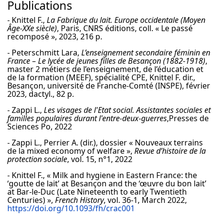
Publications
- Knittel F.,
La Fabrique du lait. Europe occidentale (Moyen
Âge-XXe siècle)
, Paris, CNRS éditions, coll. « Le passé
recomposé », 2023, 216 p.
- Peterschmitt Lara,
L’enseignement secondaire féminin en
France – Le lycée de jeunes filles de Besançon (1882-1918)
,
master 2 métiers de l’enseignement, de l’éducation et
de la formation (MEEF), spécialité CPE, Knittel F. dir.,
Besançon, université de Franche-Comté (INSPE), février
2023, dactyl., 82 p.
- Zappi L.,
Les visages de l'Etat social. Assistantes sociales et
familles populaires durant l'entre-deux-guerres
,Presses de
Sciences Po, 2022
- Zappi L., Perrier A. (dir.), dossier « Nouveaux terrains
de la mixed economy of welfare »,
Revue d’histoire de la
protection sociale
, vol. 15, n°1, 2022
- Knittel F., « Milk and hygiene in Eastern France: the
‘goutte de lait’ at Besançon and the ‘œuvre du bon lait’
at Bar-le-Duc (Late Nineteenth to early Twentieth
Centuries) »,
French History
, vol. 36-1, March 2022,
https://doi.org/10.1093/fh/crac001