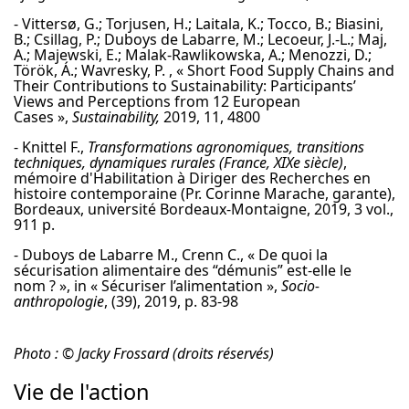
- Vittersø, G.; Torjusen, H.; Laitala, K.; Tocco, B.; Biasini,
B.; Csillag, P.; Duboys de Labarre, M.; Lecoeur, J.-L.; Maj,
A.; Majewski, E.; Malak-Rawlikowska, A.; Menozzi, D.;
Török, Á.; Wavresky, P. , « Short Food Supply Chains and
Their Contributions to Sustainability: Participants’
Views and Perceptions from 12 European
Cases »,
Sustainability,
2019, 11, 4800
- Knittel F.,
Transformations agronomiques, transitions
techniques, dynamiques rurales (France, XIXe siècle)
,
mémoire d'Habilitation à Diriger des Recherches en
histoire contemporaine (Pr. Corinne Marache, garante),
Bordeaux, université Bordeaux-Montaigne, 2019, 3 vol.,
911 p.
- Duboys de Labarre M., Crenn C., « De quoi la
sécurisation alimentaire des “démunis” est-elle le
nom ? », in « Sécuriser l’alimentation »,
Socio-
anthropologie
, (39), 2019, p. 83-98
Photo : © Jacky Frossard (droits réservés)
Vie de l'action