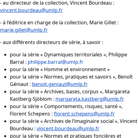
- au directeur de la collection, Vincent Bourdeau :
vincent.bourdeau@umlp.fr
- à l’éditrice en charge de la collection, Marie Gillet :
marie.gillet@umlp.fr
- aux différents directeurs de série, à savoir :
pour la série «
Dynamiques territoriales
», Philippe
Barral :
philippe.barral@umlp.fr
pour la série «
Homme et environnement
»
pour la série «
Normes, pratiques et savoirs
», Benoît
Géniaut :
benoit.geniaut@umlp.fr
pour la série «
Archives, bases, corpus
», Margareta
Kastberg-Sjöblom :
margareta.kastberg@umlp.fr
pour la série «
Comportements, risques, santé
»,
Florent Schepens :
florent.schepens@umlp.fr
pour la série «
Archives de l’imaginaire social
», Vincent
Bourdeau :
vincent.bourdeau@umlp.fr
pour la série «
Normes et pratiques foncières et