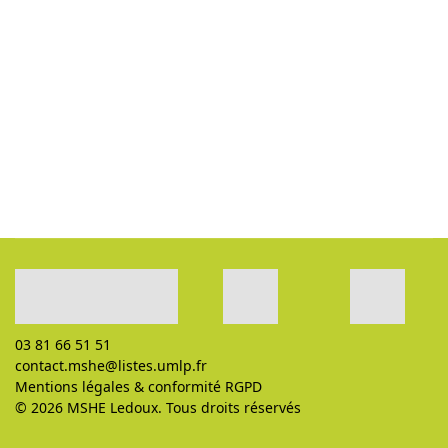
03 81 66 51 51
contact.mshe@listes.umlp.fr
Mentions légales
&
conformité RGPD
© 2026 MSHE Ledoux. Tous droits réservés