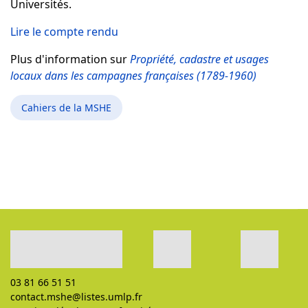
Universités.
Lire le compte rendu
Plus d'information sur
Propriété, cadastre et usages
locaux dans les campagnes françaises (1789-1960)
Cahiers de la MSHE
03 81 66 51 51
contact.mshe@listes.umlp.fr